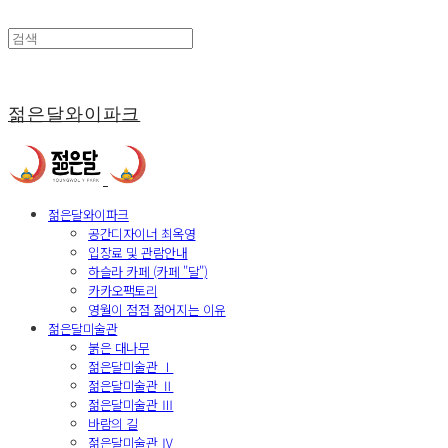
젊은달와이파크
젊은달와이파크
공간디자이너 최옥영
입장료 및 관람안내
하슬라 카페 (카페 "달")
카카오팩토리
영월이 점점 젊어지는 이유
젊은달미술관
붉은 대나무
젊은달미술관 Ⅰ
젊은달미술관 Ⅱ
젊은달미술관 Ⅲ
바람의 길
젊은달미술관 Ⅳ