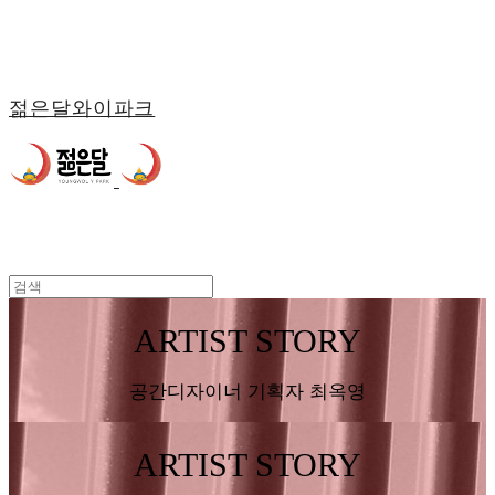
젊은달와이파크
ARTIST STORY
공간디자이너 기획자 최옥영
ARTIST STORY