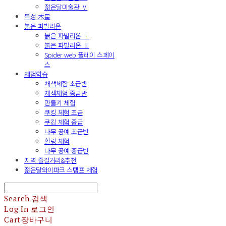
젊은달미술관 Ⅴ
목성 木星
붉은 파빌리온
붉은 파빌리온 Ⅰ
붉은 파빌리온 Ⅱ
Spider web 플레이 스페이
스
체험학습
채색체험 초급반
채색체험 중급반
만들기 체험
쿠킹 체험 초급
쿠킹 체험 중급
나무 공예 초급반
힐링 체험
나무 공예 중급반
지역 즐길거리&추천
젊은달와이파크 스탬프 체험
Search
검색
Log In
로그인
Cart
장바구니