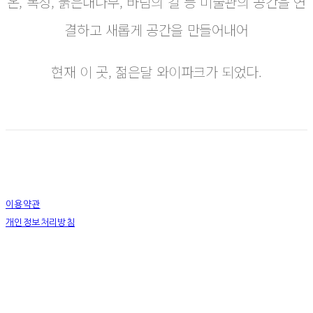
온, 목성, 붉은대나무, 바람의 길 등 미술관의 공간을 연
결하고 새롭게 공간을 만들어내어
현재 이 곳, 젊은달 와이파크가 되었다.
이용약관
개인정보처리방침
사업자정보확인
상호: 하슬라아트월드 영월지점 | 대표: 박신정 | 전화: 033-372-9411 | 이메일:
youngwol_ypark@naver.com
주소: 강원도 영월군 주천면 송학주천로 1467-9 | 사업자등록번호:
490-85-00516
| 통신판매:
2018-강원강릉-0022
| 호스팅제공자: (주)식스샵