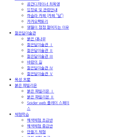
공간디자이너 최옥영
입장료 및 관람안내
하슬라 카페 (카페 "달")
카카오팩토리
영월이 점점 젊어지는 이유
젊은달미술관
붉은 대나무
젊은달미술관 Ⅰ
젊은달미술관 Ⅱ
젊은달미술관 Ⅲ
바람의 길
젊은달미술관 Ⅳ
젊은달미술관 Ⅴ
목성 木星
붉은 파빌리온
붉은 파빌리온 Ⅰ
붉은 파빌리온 Ⅱ
Spider web 플레이 스페이
스
체험학습
채색체험 초급반
채색체험 중급반
만들기 체험