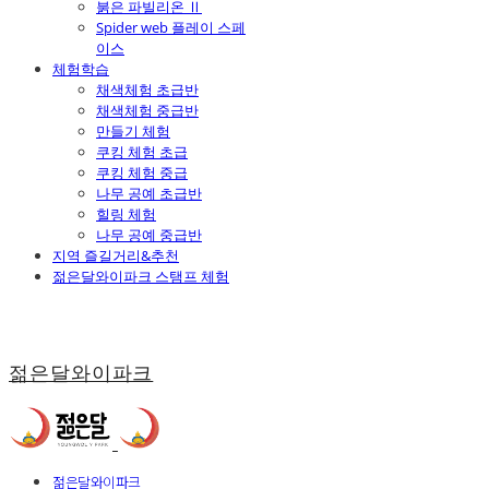
붉은 파빌리온 Ⅱ
Spider web 플레이 스페
이스
체험학습
채색체험 초급반
채색체험 중급반
만들기 체험
쿠킹 체험 초급
쿠킹 체험 중급
나무 공예 초급반
힐링 체험
나무 공예 중급반
지역 즐길거리&추천
젊은달와이파크 스탬프 체험
젊은달와이파크
젊은달와이파크