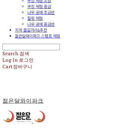
쿠킹 체험 초급
쿠킹 체험 중급
나무 공예 초급반
힐링 체험
나무 공예 중급반
지역 즐길거리&추천
젊은달와이파크 스탬프 체험
Search
검색
Log In
로그인
Cart
장바구니
젊은달와이파크