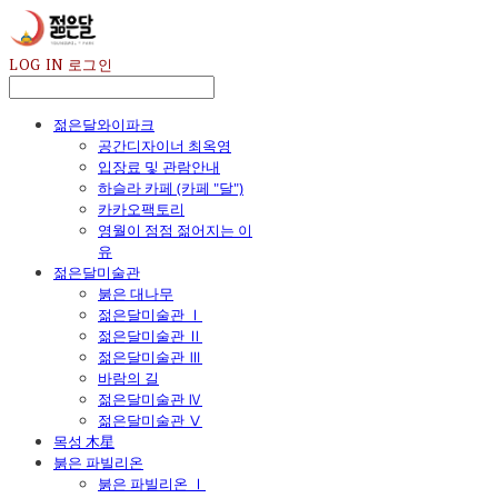
LOG IN
로그인
젊은달와이파크
공간디자이너 최옥영
입장료 및 관람안내
하슬라 카페 (카페 "달")
카카오팩토리
영월이 점점 젊어지는 이
유
젊은달미술관
붉은 대나무
젊은달미술관 Ⅰ
젊은달미술관 Ⅱ
젊은달미술관 Ⅲ
바람의 길
젊은달미술관 Ⅳ
젊은달미술관 Ⅴ
목성 木星
붉은 파빌리온
붉은 파빌리온 Ⅰ