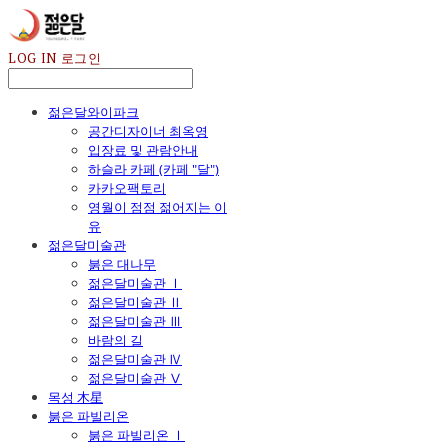
LOG IN
로그인
젊은달와이파크
공간디자이너 최옥영
입장료 및 관람안내
하슬라 카페 (카페 "달")
카카오팩토리
영월이 점점 젊어지는 이
유
젊은달미술관
붉은 대나무
젊은달미술관 Ⅰ
젊은달미술관 Ⅱ
젊은달미술관 Ⅲ
바람의 길
젊은달미술관 Ⅳ
젊은달미술관 Ⅴ
목성 木星
붉은 파빌리온
붉은 파빌리온 Ⅰ