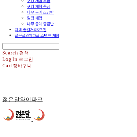
쿠킹 체험 초급
쿠킹 체험 중급
나무 공예 초급반
힐링 체험
나무 공예 중급반
지역 즐길거리&추천
젊은달와이파크 스탬프 체험
Search
검색
Log In
로그인
Cart
장바구니
젊은달와이파크