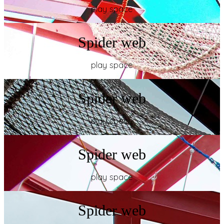
play space
Spider web
play space
Spider web
play space
Spider web
play space
Spider web