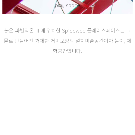
play space
붉은 파빌리온 Ⅱ에 위치한 Spideweb 플레이스페이스는 그
물로 만들어진 거대한 거미모양의 설치미술공간이자 놀이, 체
험공간입니다.