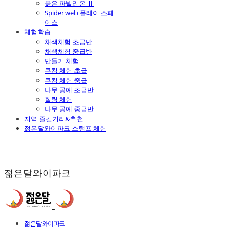
붉은 파빌리온 Ⅱ
Spider web 플레이 스페
이스
체험학습
채색체험 초급반
채색체험 중급반
만들기 체험
쿠킹 체험 초급
쿠킹 체험 중급
나무 공예 초급반
힐링 체험
나무 공예 중급반
지역 즐길거리&추천
젊은달와이파크 스탬프 체험
젊은달와이파크
젊은달와이파크