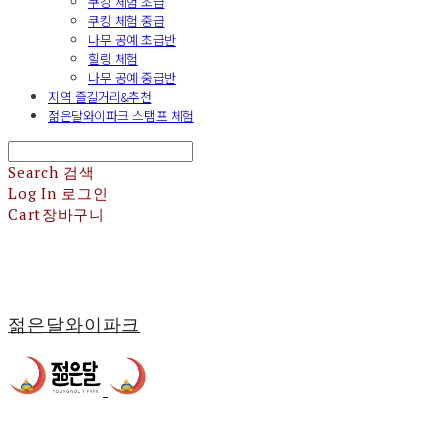
쿠킹 체험 초급
쿠킹 체험 중급
나무 공예 초급반
힐링 체험
나무 공예 중급반
지역 즐길거리&추천
젊은달와이파크 스탬프 체험
Search
검색
Log In
로그인
Cart
장바구니
젊은달와이파크