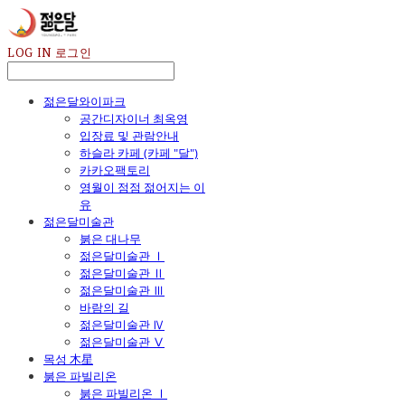
LOG IN
로그인
젊은달와이파크
공간디자이너 최옥영
입장료 및 관람안내
하슬라 카페 (카페 "달")
카카오팩토리
영월이 점점 젊어지는 이
유
젊은달미술관
붉은 대나무
젊은달미술관 Ⅰ
젊은달미술관 Ⅱ
젊은달미술관 Ⅲ
바람의 길
젊은달미술관 Ⅳ
젊은달미술관 Ⅴ
목성 木星
붉은 파빌리온
붉은 파빌리온 Ⅰ