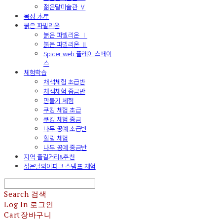
젊은달미술관 Ⅴ
목성 木星
붉은 파빌리온
붉은 파빌리온 Ⅰ
붉은 파빌리온 Ⅱ
Spider web 플레이 스페이
스
체험학습
채색체험 초급반
채색체험 중급반
만들기 체험
쿠킹 체험 초급
쿠킹 체험 중급
나무 공예 초급반
힐링 체험
나무 공예 중급반
지역 즐길거리&추천
젊은달와이파크 스탬프 체험
Search
검색
Log In
로그인
Cart
장바구니