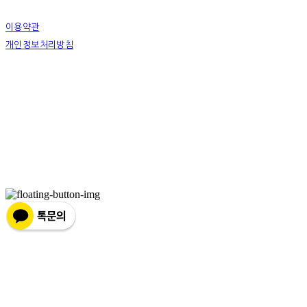
이용약관
개인정보처리방침
사업자정보확인
상호: 하슬라아트월드 영월지점 | 대표: 박신정 | 전화: 033-372-9411 | 이메일:
youngwol_ypark@naver.com
주소: 강원도 영월군 주천면 송학주천로 1467-9 | 사업자등록번호:
490-85-00516
| 통신판매:
2018-강원강릉-0022
| 호스팅제공자: (주)식스샵