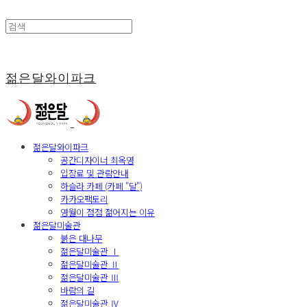
젊은달와이파크
젊은달와이파크
공간디자이너 최옥영
입장료 및 관람안내
하슬라 카페 (카페 "달")
카카오팩토리
영월이 점점 젊어지는 이유
젊은달미술관
붉은 대나무
젊은달미술관 Ⅰ
젊은달미술관 Ⅱ
젊은달미술관 Ⅲ
바람의 길
젊은달미술관 Ⅳ