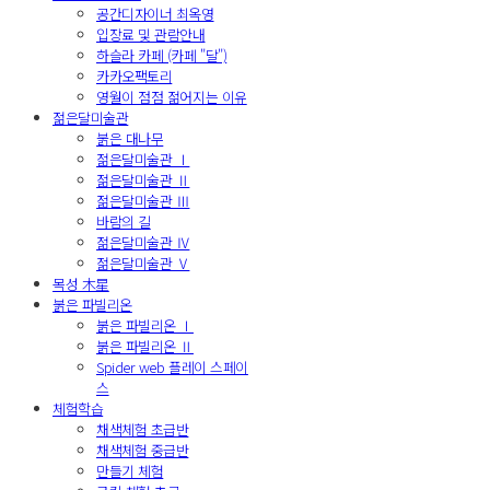
공간디자이너 최옥영
입장료 및 관람안내
하슬라 카페 (카페 "달")
카카오팩토리
영월이 점점 젊어지는 이유
젊은달미술관
붉은 대나무
젊은달미술관 Ⅰ
젊은달미술관 Ⅱ
젊은달미술관 Ⅲ
바람의 길
젊은달미술관 Ⅳ
젊은달미술관 Ⅴ
목성 木星
붉은 파빌리온
붉은 파빌리온 Ⅰ
붉은 파빌리온 Ⅱ
Spider web 플레이 스페이
스
체험학습
채색체험 초급반
채색체험 중급반
만들기 체험