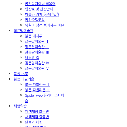
공간디자이너 최옥영
입장료 및 관람안내
하슬라 카페 (카페 "달")
카카오팩토리
영월이 점점 젊어지는 이유
젊은달미술관
붉은 대나무
젊은달미술관 Ⅰ
젊은달미술관 Ⅱ
젊은달미술관 Ⅲ
바람의 길
젊은달미술관 Ⅳ
젊은달미술관 Ⅴ
목성 木星
붉은 파빌리온
붉은 파빌리온 Ⅰ
붉은 파빌리온 Ⅱ
Spider web 플레이 스페이
스
체험학습
채색체험 초급반
채색체험 중급반
만들기 체험