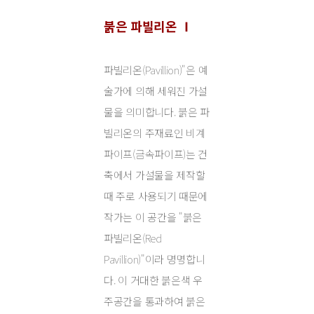
붉은 파빌리온 Ⅰ
파빌리온(Pavillion)"은 예
술가에 의해 세워진 가설
물을 의미합니다. 붉은 파
빌리온의 주재료인 비계
파이프(금속파이프)는 건
축에서 가설물을 제작할
때 주로 사용되기 때문에
작가는 이 공간을 "붉은
파빌리온(Red
Pavillion)"이라 명명합니
다. 이 거대한 붉은색 우
주공간을 통과하여 붉은