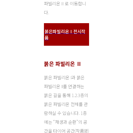
파빌리온Ⅱ로 이동합니
다.
붉은파빌리온Ⅰ전시작
품
붉은 파빌리온
Ⅱ
붉은 파빌리온 I과 붉은
파빌리온 II를 연결하는
붉은 길을 통해 1.2.3층의
붉은 파빌리온 전체를 관
람하실 수 있습니다. 1층
에는 “재생과 순환”의 공
간을 타이어 공간(작품명)