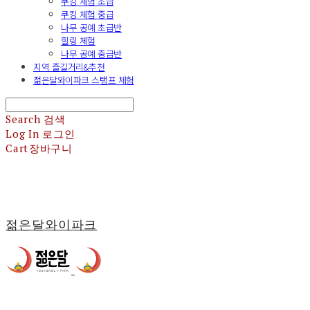
쿠킹 체험 초급
쿠킹 체험 중급
나무 공예 초급반
힐링 체험
나무 공예 중급반
지역 즐길거리&추천
젊은달와이파크 스탬프 체험
Search
검색
Log In
로그인
Cart
장바구니
젊은달와이파크