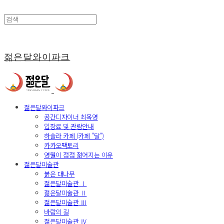
젊은달와이파크
젊은달와이파크
공간디자이너 최옥영
입장료 및 관람안내
하슬라 카페 (카페 "달")
카카오팩토리
영월이 점점 젊어지는 이유
젊은달미술관
붉은 대나무
젊은달미술관 Ⅰ
젊은달미술관 Ⅱ
젊은달미술관 Ⅲ
바람의 길
젊은달미술관 Ⅳ