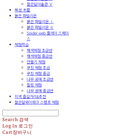
젊은달미술관 Ⅴ
목성 木星
붉은 파빌리온
붉은 파빌리온 Ⅰ
붉은 파빌리온 Ⅱ
Spider web 플레이 스페이
스
체험학습
채색체험 초급반
채색체험 중급반
만들기 체험
쿠킹 체험 초급
쿠킹 체험 중급
나무 공예 초급반
힐링 체험
나무 공예 중급반
지역 즐길거리&추천
젊은달와이파크 스탬프 체험
Search
검색
Log In
로그인
Cart
장바구니