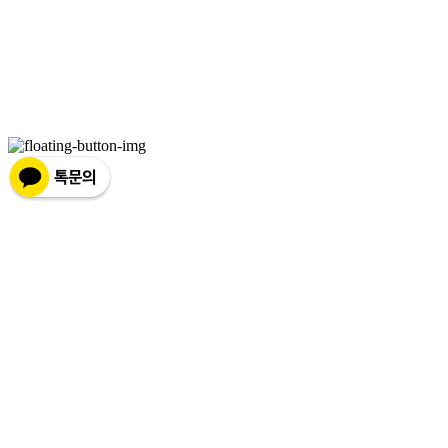
youngwol_ypark@naver.com
주소: 강원도 영월군 주천면 송학주천로 1467-9 | 사업자등록번호:
490-85-00516
| 통신판매:
2018-강원강릉-0022
| 호스팅제공자: (주)식스샵