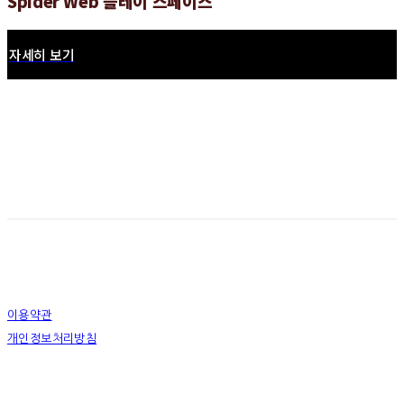
Spider Web 플레이 스페이스
자세히 보기
이용약관
개인정보처리방침
사업자정보확인
상호: 하슬라아트월드 영월지점 | 대표: 박신정 | 전화: 033-372-9411 | 이메일: