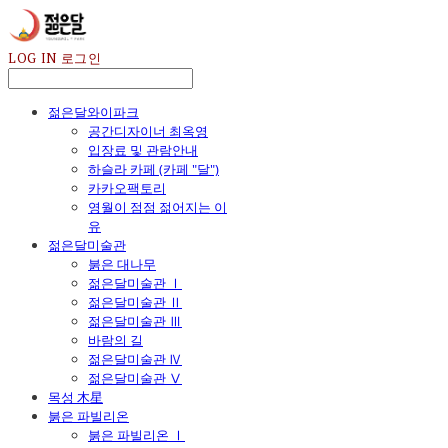
LOG IN
로그인
젊은달와이파크
공간디자이너 최옥영
입장료 및 관람안내
하슬라 카페 (카페 "달")
카카오팩토리
영월이 점점 젊어지는 이
유
젊은달미술관
붉은 대나무
젊은달미술관 Ⅰ
젊은달미술관 Ⅱ
젊은달미술관 Ⅲ
바람의 길
젊은달미술관 Ⅳ
젊은달미술관 Ⅴ
목성 木星
붉은 파빌리온
붉은 파빌리온 Ⅰ