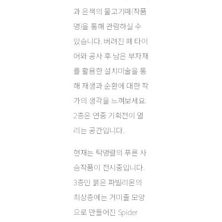
과 은색의 물고기떼(작품
명)을 통해 관람하실 수
있습니다. 버려진 폐 타이
어와 공사 후 남은 부자재
를 활용한 설치미술을 통
해 재생과 순환에 대한 작
가의 생각을 느껴보세요.
2층은 연중 기획전이 열
리는 공간입니다.
현재는 탁명렬의 푸른 사
슴작품이 전시중입니다.
3층인 붉은 파빌리온의
최상층에는 거미줄 모양
으로 만들어진 Spider