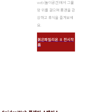
web(놀이공간)에서 그물
망 위를 걸으며 풍경을 감
상하고 휴식을 즐겨보세
요.
붉은파빌리온 Ⅱ 전시작
품