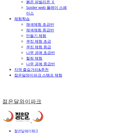
붉은 파빌리온 Ⅱ
Spider web 플레이 스페
이스
체험학습
채색체험 초급반
채색체험 중급반
만들기 체험
쿠킹 체험 초급
쿠킹 체험 중급
나무 공예 초급반
힐링 체험
나무 공예 중급반
지역 즐길거리&추천
젊은달와이파크 스탬프 체험
젊은달와이파크
젊은달와이파크